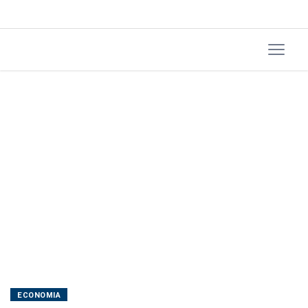
Cipollone,
do
BCE
ECONOMIA