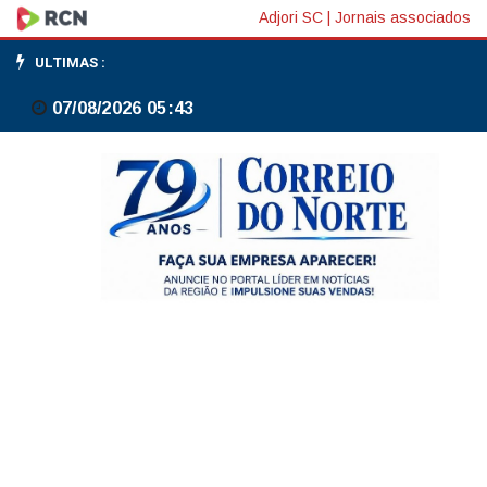
Tokenização
Adjori SC
|
Jornais associados
pode
ULTIMAS :
gerar
07/08/2026 05:43
eficiência
e
inovação
ao
simplificar
processos,
diz