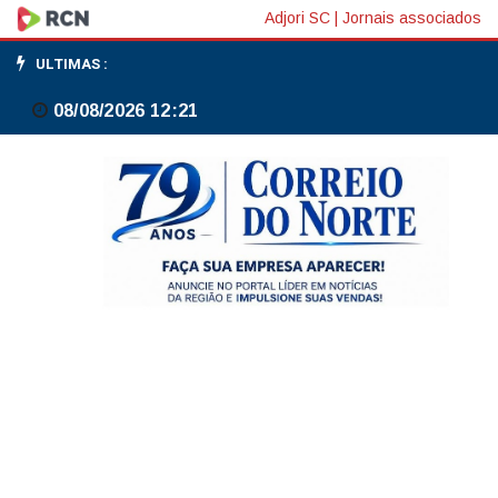
Brasil
Adjori SC
|
Jornais associados
e
ULTIMAS :
USTR
08/08/2026 12:21
reconhecem
ser
preciso
mais
tempo
para
detalhar