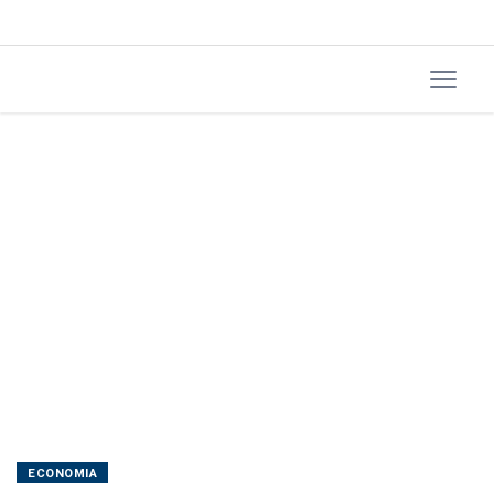
propostas
e
aproximar
posições
ECONOMIA