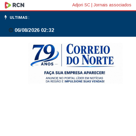
Durigan
Adjori SC
|
Jornais associados
diz
ULTIMAS :
que
06/08/2026 02:32
conversará
com
setores
para
que
imposto
seletivo