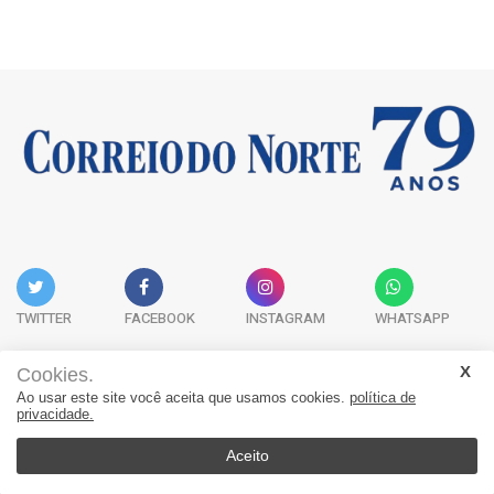
TWITTER
FACEBOOK
INSTAGRAM
WHATSAPP
Cookies.
Ao usar este site você aceita que usamos cookies.
política de
Acervo Digital
Fale Conosco
Quem Somos
privacidade.
JORNAL CORREIO DO NORTE - Whatsapp: 47 9 8865-7880
Aceito
© 2026, Jornal Correio do Norte. Todos os direitos reservados