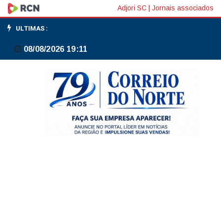
Fed:
Adjori SC
|
Jornais associados
Daly
ULTIMAS :
diz
08/08/2026 19:11
que
BC
deve
evitar
agir
cedo
ou