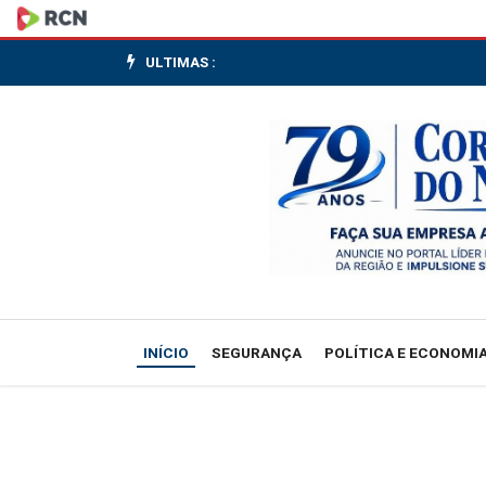
Bolsas
da
ULTIMAS :
Europa
sobem
com
defensivas
e
à
INÍCIO
SEGURANÇA
POLÍTICA E ECONOMI
espera
do