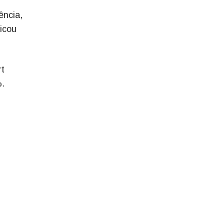
ência,
icou
rt
%.