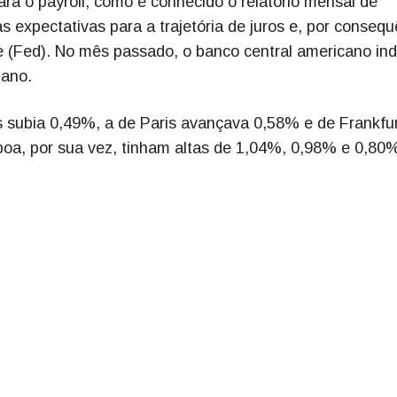
ara o payroll, como é conhecido o relatório mensal de
 expectativas para a trajetória de juros e, por consequ
 (Fed). No mês passado, o banco central americano ind
 ano.
es subia 0,49%, a de Paris avançava 0,58% e de Frankfu
boa, por sua vez, tinham altas de 1,04%, 0,98% e 0,80