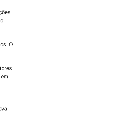
ções
to
tos. O
tores
s em
ova