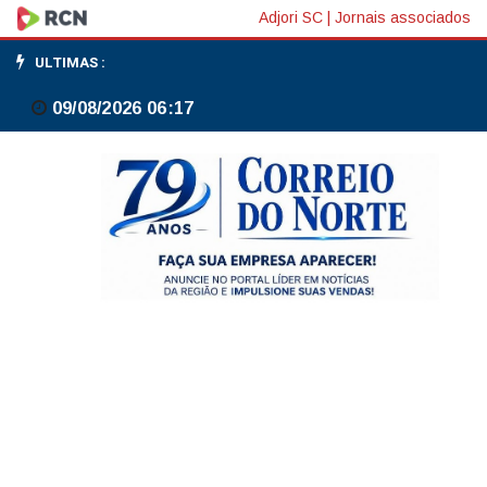
Valores
Adjori SC
|
Jornais associados
democráticos
ULTIMAS :
são
09/08/2026 06:17
essenciais
em
acordos,
diz
chanceler
alemão