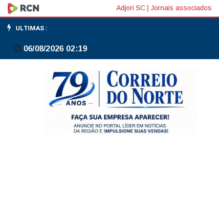
Indústria
Adjori SC
|
Jornais associados
brasileira
ULTIMAS :
recua
06/08/2026 02:19
0,2%
em
maio;
primeira
queda
desde
2025