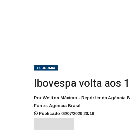
e
dólar
cai
ECONOMIA
Ibovespa volta aos 1
Por Wellton Máximo - Repórter da Agência Br
Fonte: Agência Brasil
Publicado 03/07/2026 20:18