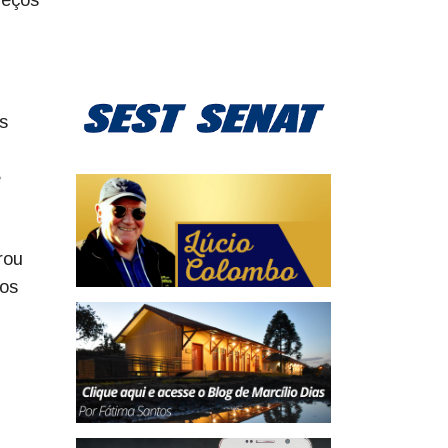
s
e
rou
 os