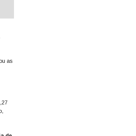
ou as
0,27
o,
ia de