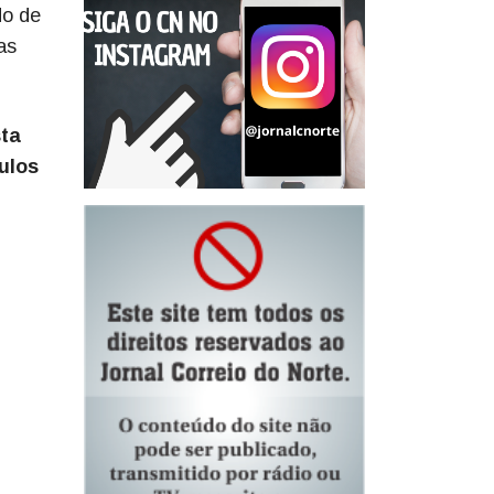
do de
as
sta
ulos