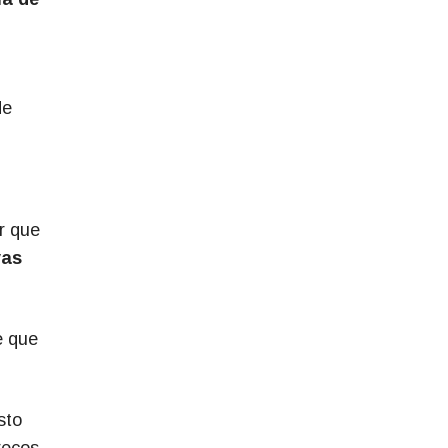
de
r que
vas
e que
sto
reços