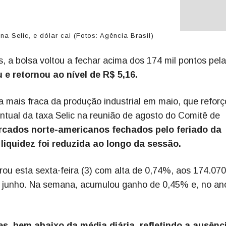
a Selic, e dólar cai (Fotos: Agência Brasil)
, a bolsa voltou a fechar acima dos 174 mil pontos pela
 e retornou ao nível de R$ 5,16.
a mais fraca da produção industrial em maio, que reforç
ntual da taxa Selic na reunião de agosto do Comitê de
cados norte-americanos fechados pelo feriado da
liquidez foi reduzida ao longo da sessão.
rrou esta sexta-feira (3) com alta de 0,74%, aos 174.07
 junho. Na semana, acumulou ganho de 0,45% e, no an
es, bem abaixo da média diária, refletindo a ausênc