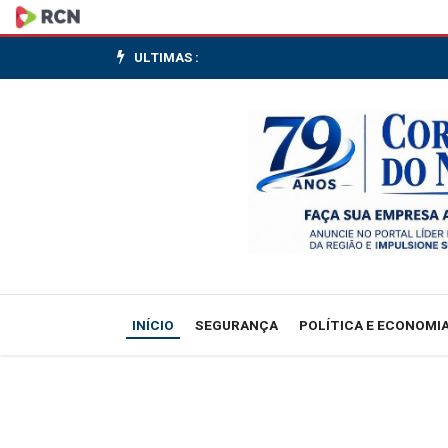
Ibovespa
volta
ULTIMAS :
aos
174
mil
pontos
com
aposta
INÍCIO
SEGURANÇA
POLÍTICA E ECONOMI
na
Selic,