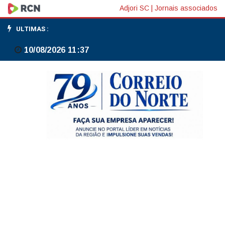
Publicação
Adjori SC
|
Jornais associados
propõe
ULTIMAS :
alternativas
10/08/2026 11:37
para
exploração
de
terras
raras
no
país