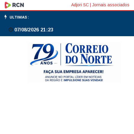
Durigan
Adjori SC
|
Jornais associados
diz
ULTIMAS :
que
07/08/2026 21:23
Fazenda
é
a
menos
culpada
por
juros