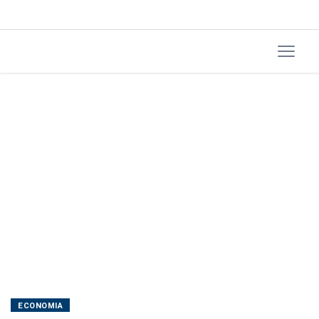
Roterdã
ECONOMIA