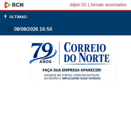
Transpetro
Adjori SC
|
Jornais associados
realiza
ULTIMAS :
primeiro
08/08/2026 16:50
abastecimento
de
navio
com
combustível
B30
em