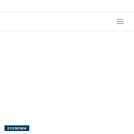
DF,
sobe
em
7
e
fica
estável
no
RN
na
semana
ECONOMIA