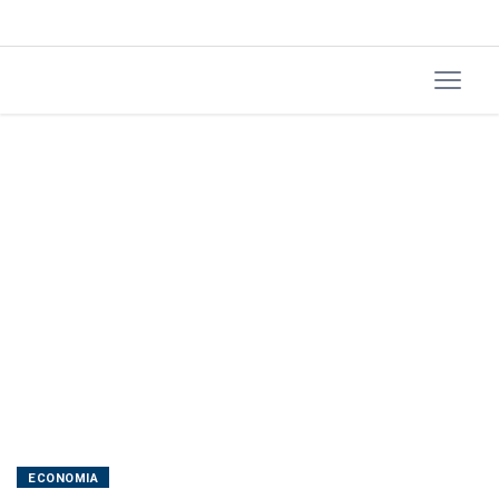
Sul
e
Nordeste
ECONOMIA