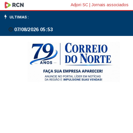
ONS:
Adjori SC
|
Jornais associados
Custo
ULTIMAS :
Marginal
07/08/2026 05:53
de
Operação
fica
nulo
no
Sudeste/Centro-
Oeste,