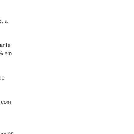
5, a
 ante
3% em
de
, com