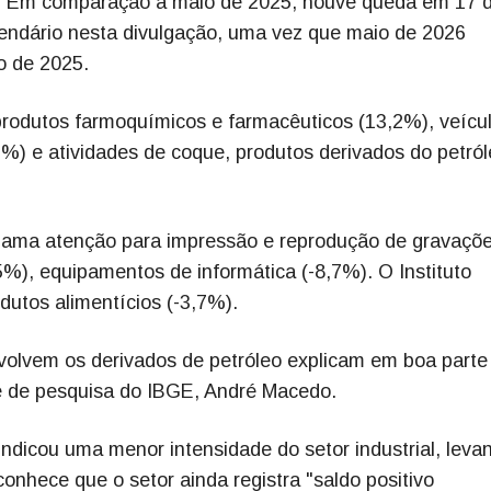
ril. Em comparação a maio de 2025, houve queda em 17 
endário nesta divulgação, uma vez que maio de 2026
o de 2025.
produtos farmoquímicos e farmacêuticos (13,2%), veícu
3%) e atividades de coque, produtos derivados do petról
hama atenção para impressão e reprodução de gravaçõ
%), equipamentos de informática (-8,7%). O Instituto
utos alimentícios (-3,7%).
nvolvem os derivados de petróleo explicam em boa parte
te de pesquisa do IBGE, André Macedo.
dicou uma menor intensidade do setor industrial, leva
onhece que o setor ainda registra "saldo positivo