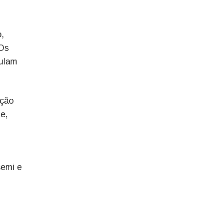
,
 Os
mulam
ução
e,
semi e