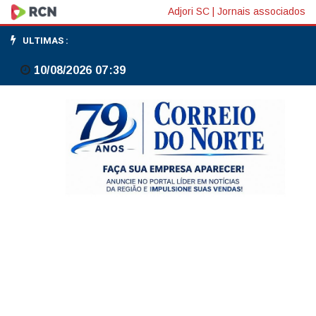
'Estrangeiro
Adjori SC
|
Jornais associados
não
ULTIMAS :
tem
10/08/2026 07:39
medo
do
Lula;
estrangeiro
conhece
o
Lula',