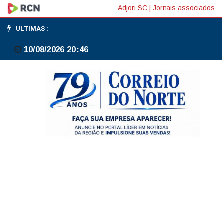
PMI
Adjori SC
|
Jornais associados
de
ULTIMAS :
serviços
10/08/2026 20:46
sobe
a
51,3
pontos
em
junho,
após