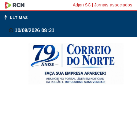
Passagens
Adjori SC
|
Jornais associados
aéreas
ULTIMAS :
registram
10/08/2026 08:31
aumento
de
11,2%
em
maio