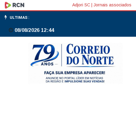
Bolsas
Adjori SC
|
Jornais associados
de
ULTIMAS :
NY
08/08/2026 12:44
fecham
em
alta
com
retomada
do
setor