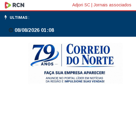
Microsoft
Adjori SC
|
Jornais associados
corta
ULTIMAS :
4.800
08/08/2026 01:08
empregos,
incluindo
1.600
trabalhadores
do
Xbox