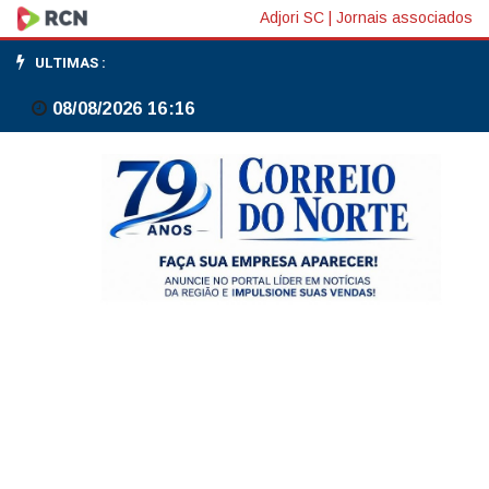
MPor:
Adjori SC
|
Jornais associados
Brasil
ULTIMAS :
e
08/08/2026 16:16
Paraguai
terão
reunião
no
fim
de
julho