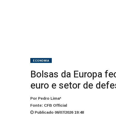
zona
do
euro
e
setor
de
ECONOMIA
defesa
Bolsas da Europa fe
forte
euro e setor de defe
Por Pedro Lima*
Fonte: CFB Official
Publicado 06/07/2026 19:48