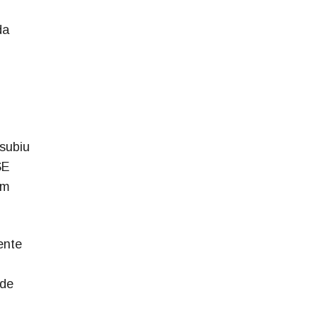
da
subiu
SE
Em
ente
 de