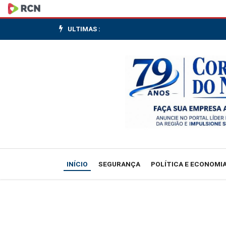
Bolsas
da
ULTIMAS :
Europa
fecham
sem
direção
única
com
INÍCIO
SEGURANÇA
POLÍTICA E ECONOMI
dados
da