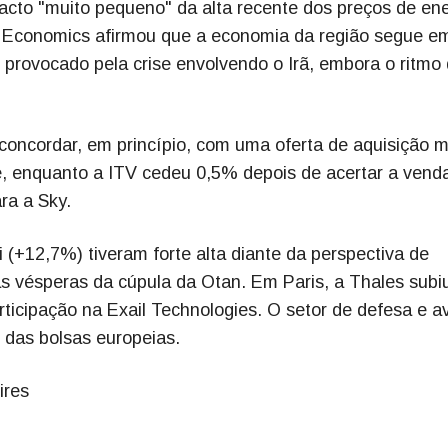
mpacto "muito pequeno" da alta recente dos preços de en
d Economics afirmou que a economia da região segue e
 provocado pela crise envolvendo o Irã, embora o ritmo
oncordar, em princípio, com uma oferta de aquisição m
e, enquanto a ITV cedeu 0,5% depois de acertar a vend
ra a Sky.
 (+12,7%) tiveram forte alta diante da perspectiva de
 às vésperas da cúpula da Otan. Em Paris, a Thales subi
icipação na Exail Technologies. O setor de defesa e a
das bolsas europeias.
ires