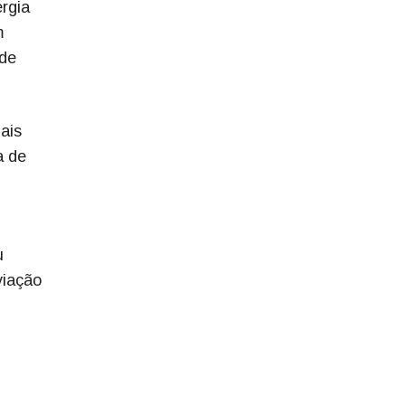
ergia
m
 de
ais
a de
u
viação