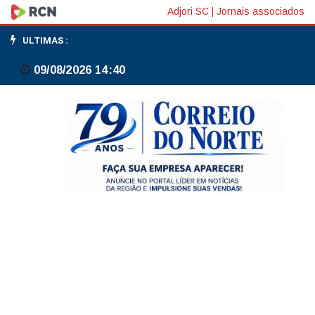
Trump
Adjori SC
|
Jornais associados
pede
ULTIMAS :
que
09/08/2026 14:40
pessoas
'comprem
um
Dell'