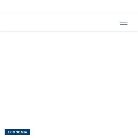
subsídios
a
combustíveis
ECONOMIA