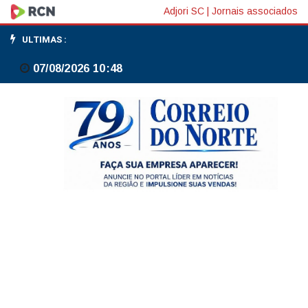
Congresso
Adjori SC
|
Jornais associados
prorroga
ULTIMAS :
por
07/08/2026 10:48
60
dias
prazo
para
analisar
MP
de