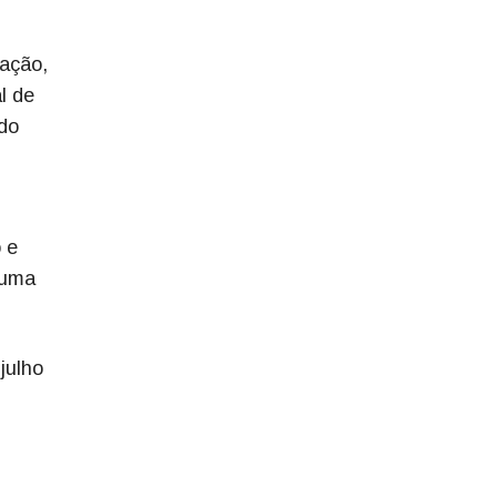
lação,
l de
do
 e
 uma
julho