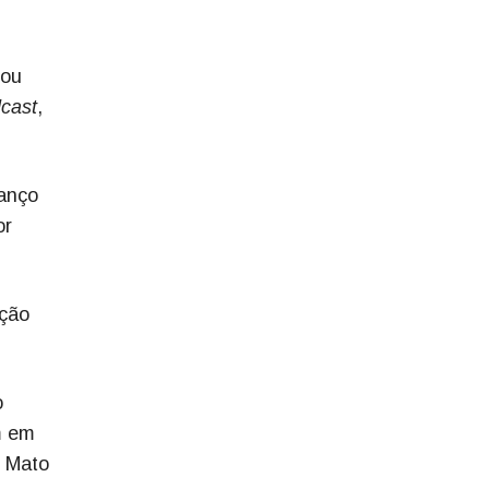
cou
cast
,
vanço
or
ação
o
m em
m Mato