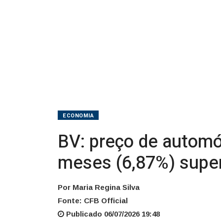
em
12
meses
(6,87%)
supera
inflação
ECONOMIA
BV: preço de automó
meses (6,87%) super
Por Maria Regina Silva
Fonte: CFB Official
Publicado 06/07/2026 19:48