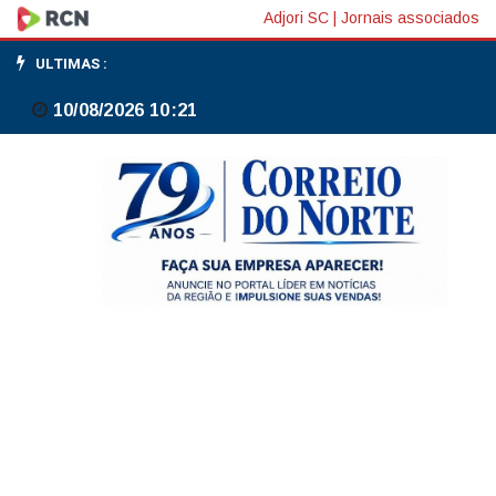
Focus:
Adjori SC
|
Jornais associados
projeção
ULTIMAS :
de
10/08/2026 10:21
crescimento
do
PIB
de
2026
segue
em