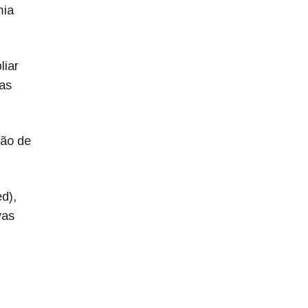
mia
liar
as
ção de
d),
vas