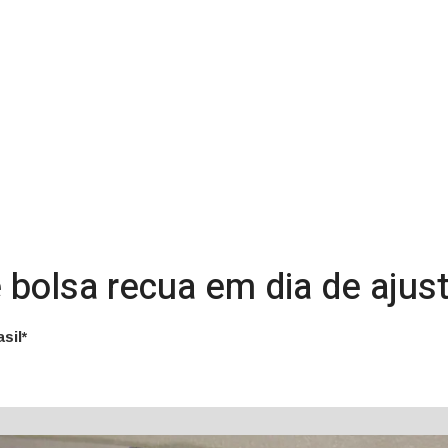
 e bolsa recua em dia de aju
sil*