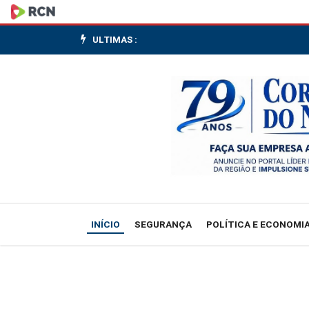
Dólar
cai
ULTIMAS :
a
R$
5,13,
e
bolsa
recua
INÍCIO
SEGURANÇA
POLÍTICA E ECONOMI
em
dia