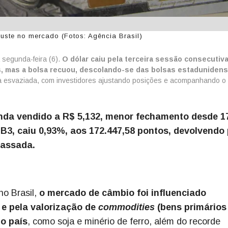
juste no mercado (Fotos: Agência Brasil)
 segunda-feira (6).
O dólar caiu pela terceira sessão consecutiva
, mas a bolsa recuou, descolando-se das bolsas estadunidens
 esvaziada, com investidores ajustando posições e acompanhando o
unda vendido a R$ 5,132, menor fechamento desde 1
a B3, caiu 0,93%, aos 172.447,58 pontos, devolvendo
assada.
no Brasil,
o mercado de câmbio foi influenciado
 e pela valorização de
commodities
(bens primário
lo país
, como soja e minério de ferro, além do recorde