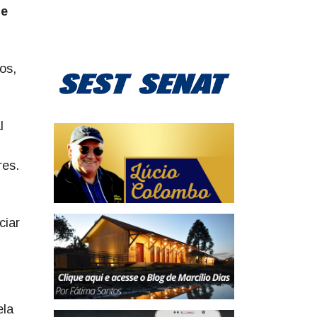
te
os,
l
res.
ciar
ela