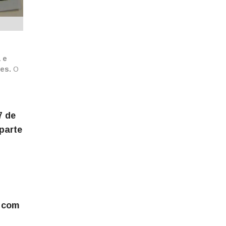
 e
es.
O
7 de
 parte
s com