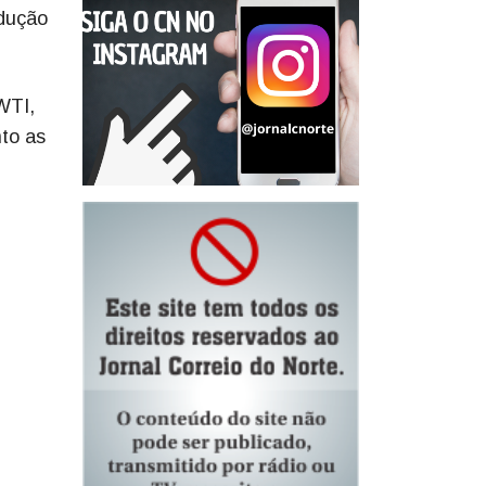
odução
 WTI,
to as