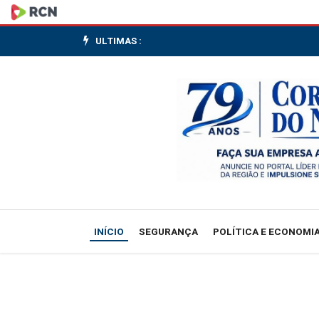
Senador
Laércio
ULTIMAS :
Oliveira
anuncia
que
vai
apresentar
projeto
INÍCIO
SEGURANÇA
POLÍTICA E ECONOMI
Progás
nos