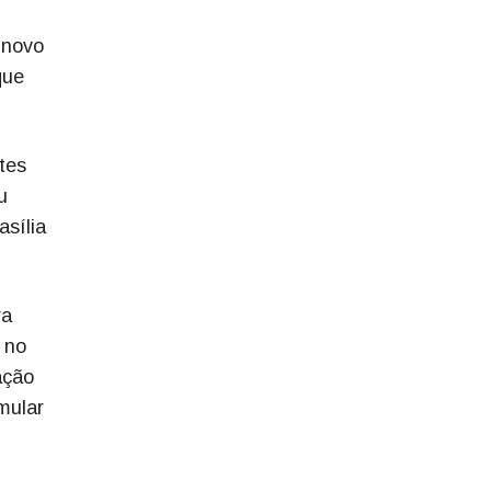
 novo
que
tes
u
asília
ra
 no
ação
mular