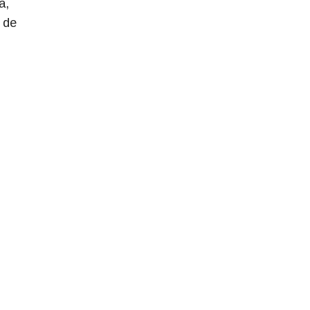
a,
r de