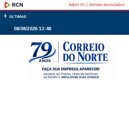
Produção
Adjori SC
|
Jornais associados
industrial
ULTIMAS :
da
08/08/2026 13:48
Alemanha
sobe
0,9%
em
maio
ante
abril,