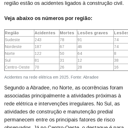
região estão os acidentes ligados à construção civil.
Veja abaixo os números por região:
Região
Acidentes
Mortes
Lesões graves
Lesões
Sudeste
243
78
91
74
Nordeste
187
67
46
74
Norte
122
50
64
8
Sul
81
31
12
38
Centro-Oeste
70
26
28
16
Acidentes na rede elétrica em 2025. Fonte: Abradee
Segundo a Abradee, no Norte, as ocorrências foram
associadas principalmente a atividades próximas à
rede elétrica e intervenções irregulares. No Sul, as
atividades de construção e manutenção predial
permanecem entre os principais fatores de risco
observados. Já no Centro-Oeste, o destaque é para