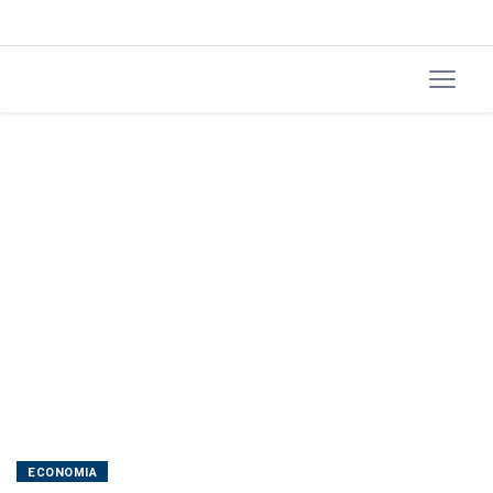
em
2025
ECONOMIA