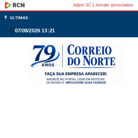
Número
Adjori SC
|
Jornais associados
de
ULTIMAS :
acidentes
07/08/2026 13:21
com
a
rede
elétrica
cresceu
no
Brasil