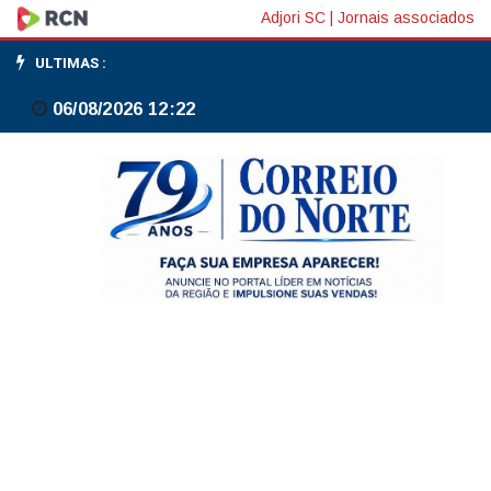
Pagamento
Adjori SC
|
Jornais associados
automático
ULTIMAS :
de
06/08/2026 12:22
pensão
alimentícia
é
aprovado
no
Senado