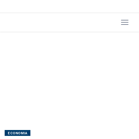
nesta
quarta
ECONOMIA