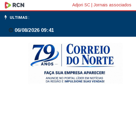
Receita
Adjori SC
|
Jornais associados
libera
ULTIMAS :
consulta
06/08/2026 09:41
a
lote
especial
de
cashback
do
IR