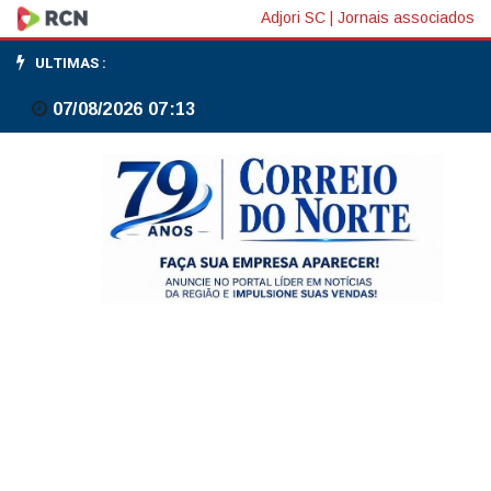
Novos
Adjori SC
|
Jornais associados
CNPJs
ULTIMAS :
terão
07/08/2026 07:13
letras
a
partir
do
fim
de
julho