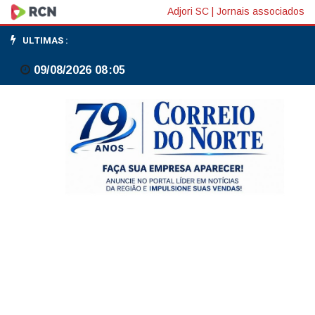
Fechamento
Adjori SC
|
Jornais associados
câmbio:
ULTIMAS :
Dólar
09/08/2026 08:05
volta
a
R$
5,15
com
aumento
das