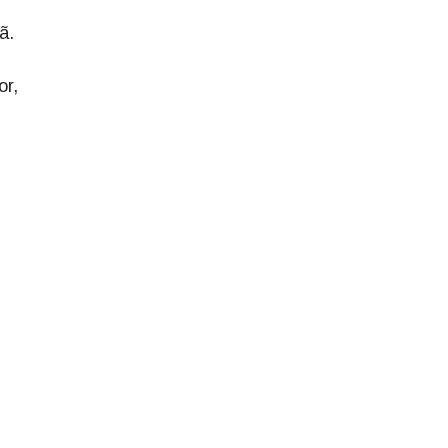
ã.
or,