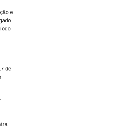
ição e
lgado
ríodo
17 de
r
r
ntra