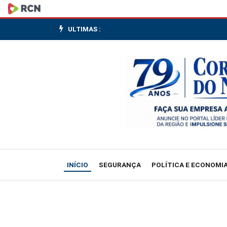
Departamento
do
ULTIMAS :
Tesouro
dos
Estados
Unidos
revoga
licença
INÍCIO
SEGURANÇA
POLÍTICA E ECONOMI
que
permite