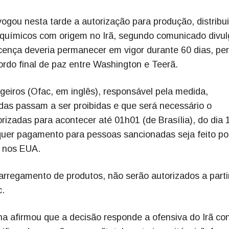
ou nesta tarde a autorização para produção, distribu
roquímicos com origem no Irã, segundo comunicado divu
icença deveria permanecer em vigor durante 60 dias, pe
rdo final de paz entre Washington e Teerã.
ngeiros (Ofac, em inglês), responsável pela medida,
adas passam a ser proibidas e que será necessário o
izadas para acontecer até 01h01 (de Brasília), do dia 
quer pagamento para pessoas sancionadas seja feito po
s nos EUA.
arregamento de produtos, não serão autorizados a parti
c.
a afirmou que a decisão responde a ofensiva do Irã co