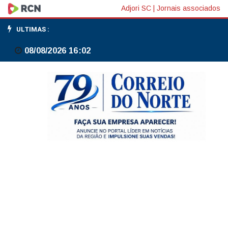
Márcio
Adjori SC
|
Jornais associados
Elias:
ULTIMAS :
Prefiro
08/08/2026 16:02
não
falar
de
Flávio
Bolsonaro;
focar
no