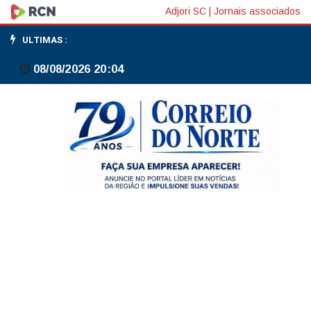
Para
Adjori SC
|
Jornais associados
bancada
ULTIMAS :
do
08/08/2026 20:04
PT,
não
é
mais
preciso
votar
o