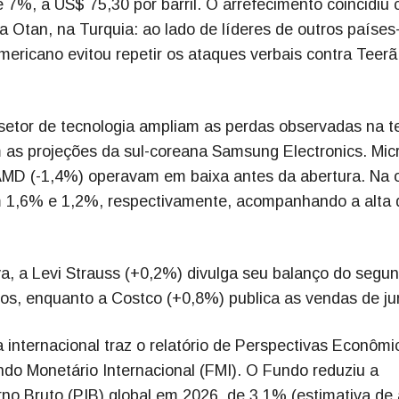
 7%, a US$ 75,30 por barril. O arrefecimento coincidiu
 Otan, na Turquia: ao lado de líderes de outros países
ericano evitou repetir os ataques verbais contra Teerã
etor de tecnologia ampliam as perdas observadas na t
 as projeções da sul-coreana Samsung Electronics. Mic
e AMD (-1,4%) operavam em baixa antes da abertura. Na 
 1,6% e 1,2%, respectivamente, acompanhando a alta 
a, a Levi Strauss (+0,2%) divulga seu balanço do segu
os, enquanto a Costco (+0,8%) publica as vendas de ju
internacional traz o relatório de Perspectivas Econômi
ndo Monetário Internacional (FMI). O Fundo reduziu a
no Bruto (PIB) global em 2026, de 3,1% (estimativa de a