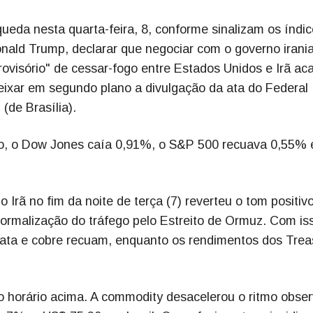
ueda nesta quarta-feira, 8, conforme sinalizam os índi
onald Trump, declarar que negociar com o governo irani
ovisório" de cessar-fogo entre Estados Unidos e Irã ac
eixar em segundo plano a divulgação da ata do Federal
(de Brasília).
uro, o Dow Jones caía 0,91%, o S&P 500 recuava 0,55% 
Irã no fim da noite de terça (7) reverteu o tom positiv
ormalização do tráfego pelo Estreito de Ormuz. Com is
rata e cobre recuam, enquanto os rendimentos dos Trea
 horário acima. A commodity desacelerou o ritmo obse