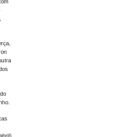
 com
-
,
erça,
ron
outra
dos
ndo
nho.
cas
bril)