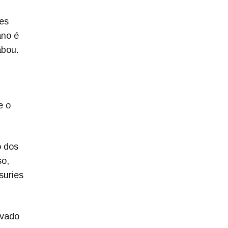
ces
ano é
abou.
e o
o dos
so,
suries
rvado