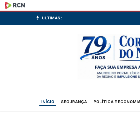
Bolsas
de
ULTIMAS :
NY
devem
abrir
em
queda
após
INÍCIO
SEGURANÇA
POLÍTICA E ECONOMI
Trump
dizer