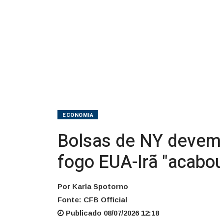
que
cessar-
fogo
EUA-
Irã
"acabou"
ECONOMIA
Bolsas de NY devem 
fogo EUA-Irã "acabo
Por Karla Spotorno
Fonte: CFB Official
Publicado 08/07/2026 12:18