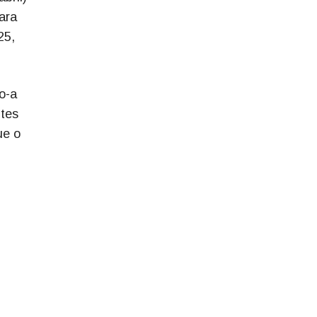
ara
25,
o-a
ntes
ue o