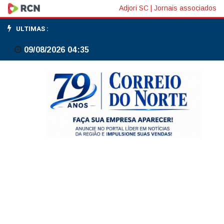
FMI
Adjori SC
|
Jornais associados
corta
ULTIMAS :
projeção
09/08/2026 04:35
para
PIB
do
Oriente
Médio
e
Ásia