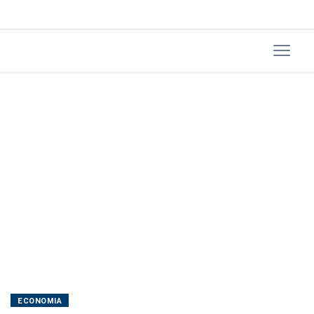
projeções
do
governo,
aponta
Fazenda
ECONOMIA