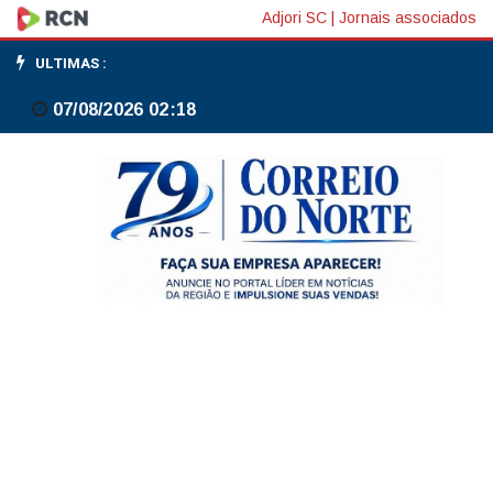
Estimativas
Adjori SC
|
Jornais associados
do
ULTIMAS :
FMI
07/08/2026 02:18
para
PIB
do
Brasil
se
aproximam
das