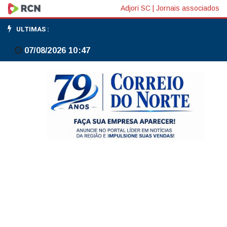
Governo
Adjori SC
|
Jornais associados
adia
ULTIMAS :
reunião
07/08/2026 10:47
que
pode
aumentar
etanol
na
gasolina
para