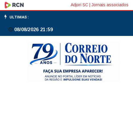
Entidades
Adjori SC
|
Jornais associados
defendem
ULTIMAS :
projeto
08/08/2026 21:59
que
proíbe
alimentação
forçada
de
animais