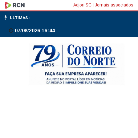
Usina
Adjori SC
|
Jornais associados
solar
ULTIMAS :
em
07/08/2026 16:44
comunidade
de
Niterói
gera
energia
para
19