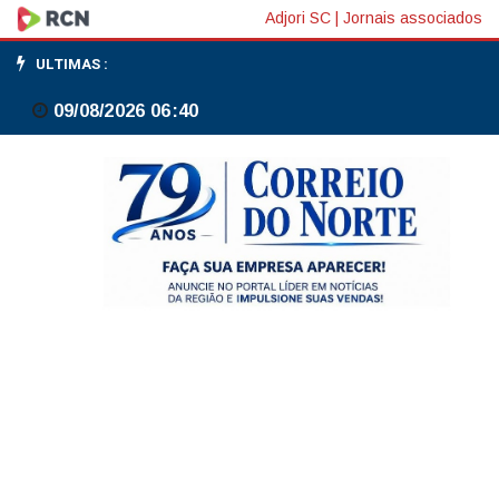
CPI
Adjori SC
|
Jornais associados
da
ULTIMAS :
China
09/08/2026 06:40
sobe
1,0%
em
junho
na
comparação
anual;