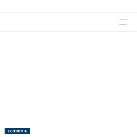
em
junho
ECONOMIA