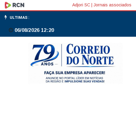
BC
Adjori SC
|
Jornais associados
tem
ULTIMAS :
perda
06/08/2026 12:20
de
R$
9,277
bi
com
swap
cambial