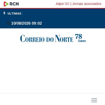
Botucatu
Adjori SC
|
Jornais associados
inicia
ULTIMAS :
domingo
10/08/2026 09:02
vacinação
em
massa
contra
a
dengue