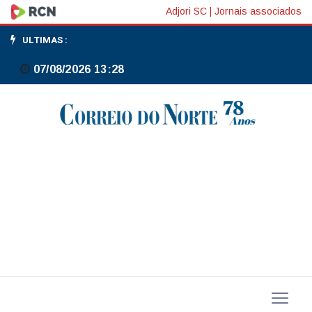
Rio
Adjori SC
|
Jornais associados
leva
ULTIMAS :
vacinação
07/08/2026 13:28
a
parques
e
aeroportos
até
12
de