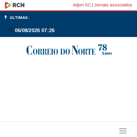
Câmara
Adjori SC
|
Jornais associados
aprova
ULTIMAS :
urgência
06/08/2026 07:26
para
votar
quebra
de
patente
do
Mounjaro