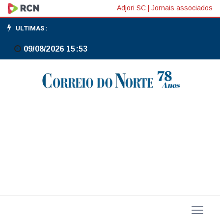
MEC
Adjori SC
|
Jornais associados
revoga
ULTIMAS :
edital
09/08/2026 15:53
para
criação
de
cursos
particulares
de
medicina