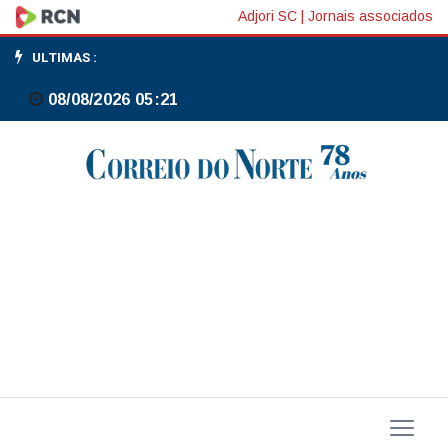
Pesquisadora
Adjori SC
|
Jornais associados
Margareth
ULTIMAS :
Dalcolmo
08/08/2026 05:21
recebe
medalha
Oswaldo
Cruz