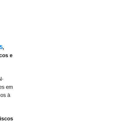
5
,
cos e
N-
tes em
tos à
iscos