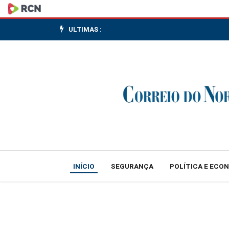
Anvisa
recolhe
ULTIMAS :
esmaltes
em
gel
com
substância
proibida
INÍCIO
SEGURANÇA
POLÍTICA E ECO